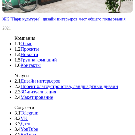
ЖК "Парк культуры", дизайн интерьеров мест общего пользования
2021
Компания
1.1
О нас
1.2
Проекты
1.4
Новости
1.5
Группа компаний
1.6
Контакты
Услуги
2.1
Дизайн интерьеров
2.2
Проект благоустройства, ландшафтный дизайн
2.3
3D-визуализация
2.4
Макетирование
Соц. сети
3.1
Telegram
3.2
VK
3.3
Дзен
3.4
YouTube
3.5
RuTube